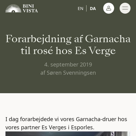
EN
DA
Log ind
Forarbejdning af Garnacha
til rosé hos Es Verge
4. september 2019
af Søren Svenningsen
I dag forarbejdede vi vores Garnacha-druer hos
vores partner Es Verges i Esporles.