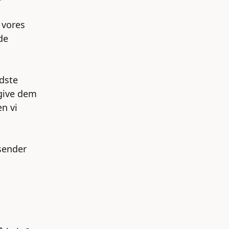
r vores
de
dste
 give dem
n vi
 sender