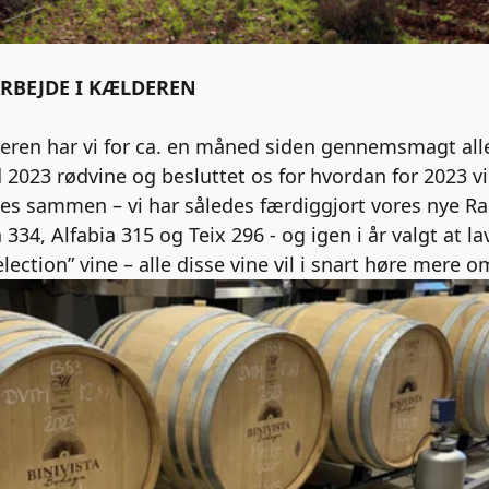
RBEJDE I KÆLDEREN
deren har vi for ca. en måned siden gennemsmagt all
 2023 rødvine og besluttet os for hvordan for 2023 v
tes sammen – vi har således færdiggjort vores nye R
 334, Alfabia 315 og Teix 296 - og igen i år valgt at la
election” vine – alle disse vine vil i snart høre mere o