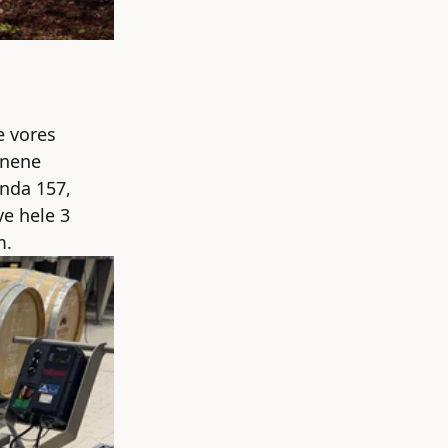
e vores
inene
anda 157,
ve hele 3
m.