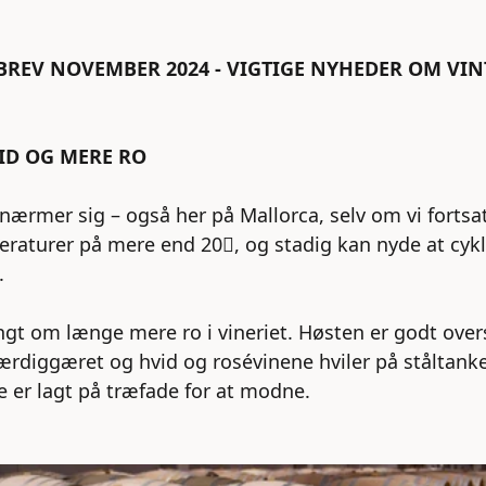
REV NOVEMBER 2024 - VIGTIGE NYHEDER OM VIN
ID OG MERE RO
nærmer sig – også her på Mallorca, selv om vi fortsa
raturer på mere end 20, og stadig kan nyde at cykl
.
ngt om længe mere ro i vineriet. Høsten er godt over
færdiggæret og hvid og rosévinene hviler på ståltank
 er lagt på træfade for at modne.