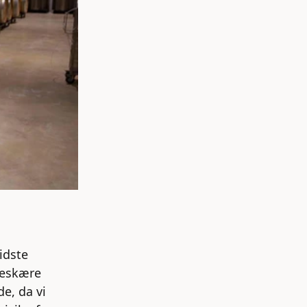
idste
 beskære
e, da vi