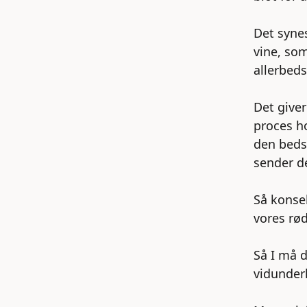
Det synes
vine, som
allerbeds
Det give
proces ho
den beds
sender de
Så konsek
vores rød
Så I må 
vidunderl