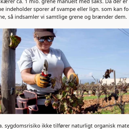
skærer ca. 1 mio. grene manuelt med saks. Da der er r
e indeholder sporer af svampe eller lign. som kan f
, så indsamler vi samtlige grene og brænder dem.
. sygdomsrisiko ikke tilfører naturligt organisk mater