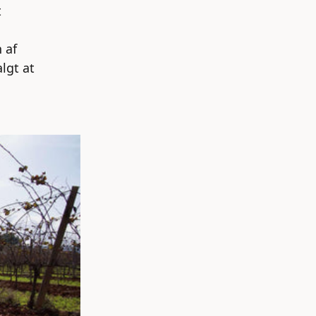
t
 af
lgt at